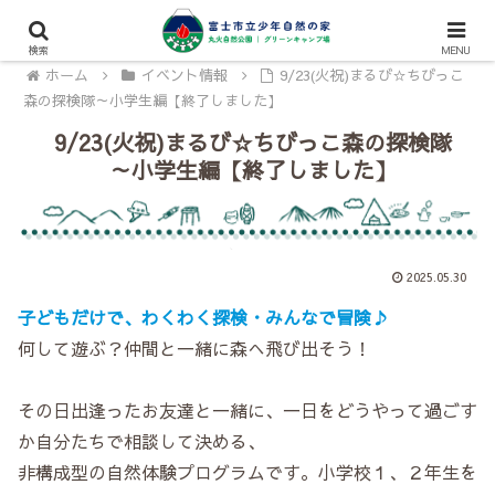
検索
MENU
ホーム
イベント情報
9/23(火祝)まるび☆ちびっこ
森の探検隊～小学生編【終了しました】
9/23(火祝)まるび☆ちびっこ森の探検隊
～小学生編【終了しました】
2025.05.30
子どもだけで、わくわく探検・みんなで冒険♪
何して遊ぶ？仲間と一緒に森へ飛び出そう！
その日出逢ったお友達と一緒に、一日をどうやって過ごす
か自分たちで相談して決める、
非構成型の自然体験プログラムです。小学校１、２年生を