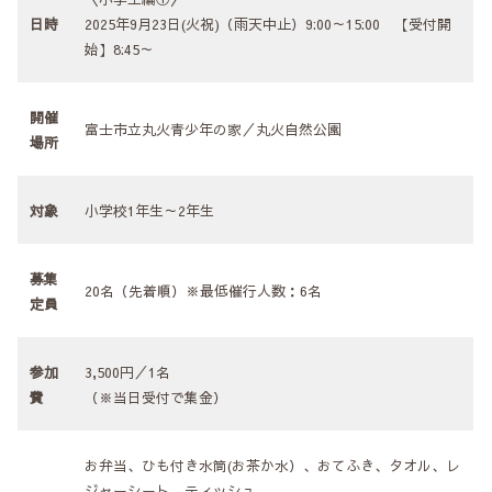
日時
2025年9月23日(火祝)（雨天中止）9:00～15:00 【受付開
始】8:45～
開催
富士市立丸火青少年の家／丸火自然公園
場所
対象
小学校1年生～2年生
募集
20名（先着順）※最低催行人数：6名
定員
参加
3,500円／1名
費
（※当日受付で集金）
お弁当、ひも付き水筒(お茶か水）、おてふき、タオル、レ
ジャーシート、ティッシュ、