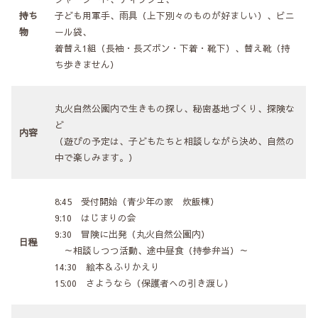
持ち
子ども用軍手、雨具（上下別々のものが好ましい）、ビニ
物
ール袋、
着替え1組（長袖・長ズボン・下着・靴下）、替え靴（持
ち歩きません）
丸火自然公園内で生きもの探し、秘密基地づくり、探険な
ど
内容
（遊びの予定は、子どもたちと相談しながら決め、自然の
中で楽しみます。）
8:45 受付開始（青少年の家 炊飯棟）
9:10 はじまりの会
9:30 冒険に出発（丸火自然公園内）
日程
～相談しつつ活動、途中昼食（持参弁当）～
14:30 絵本＆ふりかえり
15:00 さようなら（保護者への引き渡し）