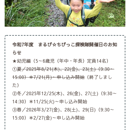
令和7年度 まるび☆ちびっこ探検隊開催日のお知
らせ
★幼児編（5～6歳児（年中・年長）定員14名）
①
夏／2025年8/21(木)、22(金)、23(土)（9:30～
15:00）＊7/21(月)～申し込み開始
（終了しまし
た）
②冬／2025年12/25(木)、26(金)、27(土)（9:30～
14:30）＊11/25(火)～申し込み開始
③春／2026年3/27(金)、28(土)、29(日)（9:30～
15:00）＊2/27(金)～申し込み開始