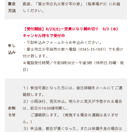
集合
直接、「富士市立丸火青少年の家」（駐車場:P3）にお越
方法
しください。
【受付開始】8/23(土)～定員になり締め切り 9/3（水）
キャンセル待ちで受付中
・下記申込みフォームからお申込みください。
申し
・富士市立少年自然の家へ電話（0545-35-1697）でも受け
込み
付け致します。
※電話受付時間／午前8時30分～午後5時（休所日:月曜・祝
日）
１）参加可能となった方には、後日詳細をメールにてご連
絡致します。
２）小雨決行、荒天中止。明らかに荒天が予想される場合
お知
は、前日の16:00頃判断し、
らせ
ご連絡致します。（実施する場合の連絡はありませ
ん。）
３）申込後、都合が悪くなった、または体調不良の場合は