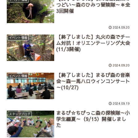
つどい～森のひみつ冒険隊～＊全
3回開催
2024.09.20
【終了しました】丸火の森でチー
イベント情報
ム対抗！オリエンテーリング大会
(11/3開催)
2024.09.20
【終了しました】まるび森の音楽
イベント情報
会～森一馬ハロウィンコンサ－ト
～(10/27)
2024.09.19
まるび☆ちびっこ森の探検隊～小
スタッフブログ
学生編夏～（9/15）開催しまし
た