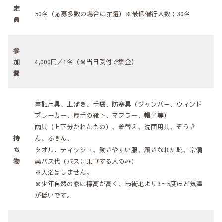
定
50名（応募多数の場合は抽選）※最低催行人数：30名
員
参
加
4,000円／1名（※当日受付で集金）
費
筆記用具、上ばき、手袋、防寒具（ジャンパー、ウィンド
ブレーカー、厚手の靴下、マフラー、帽子等）
雨具（上下分かれたもの）、着替え、洗面用具、ぞうき
持
ん、ふきん、
ち
タオル、ティッシュ、動きやすい服、履きなれた靴、常備
物
薬バス代（バスに乗車する人のみ）
※入浴はしません。
※少年自然の家は標高が高く、市街地より3～5度ほど気温
が低いです。