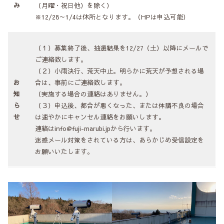
み
（月曜・祝日他）を除く）
※12/28～1/4は休所となります。（HPは申込可能）
（１）募集終了後、抽選結果を12/27（土）以降にメールで
ご連絡致します。
（２）小雨決行、荒天中止。明らかに荒天が予想される場
お
合は、事前にご連絡致します。
知
（実施する場合の連絡はありません。）
ら
（３）申込後、都合が悪くなった、または体調不良の場合
せ
は速やかにキャンセル連絡をお願いします。
連絡はinfo@fuji-marubi.jpから行います。
迷惑メール対策をされている方は、あらかじめ受信設定を
お願いいたします。