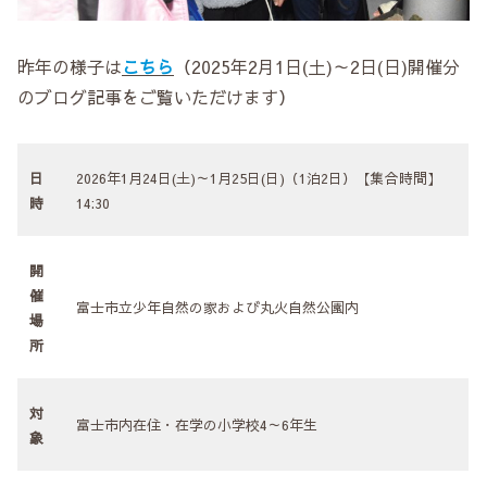
昨年の様子は
こちら
（2025年2月1日(土)～2日(日)開催分
のブログ記事をご覧いただけます）
日
2026年1月24日(土)～1月25日(日)（1泊2日）【集合時間】
時
14:30
開
催
富士市立少年自然の家および丸火自然公園内
場
所
対
富士市内在住・在学の小学校4～6年生
象