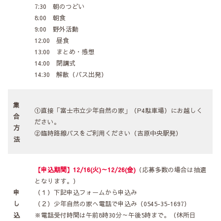
7:30 朝のつどい
8:00 朝食
9:00 野外活動
12:00 昼食
13:00 まとめ・感想
14:00 閉講式
14:30 解散（バス出発）
集
①直接「富士市立少年自然の家」（P4駐車場）にお越しく
合
ださい。
方
②臨時路線バスをご利用ください（吉原中央駅発）
法
【申込期間】12/16(火)～12/26(金)
（応募多数の場合は抽選
となります。）
申
（１）下記申込フォームから申込み
し
（２）少年自然の家へ電話で申込み（0545-35-1697）
込
※電話受付時間は午前8時30分～午後5時まで。（休所日