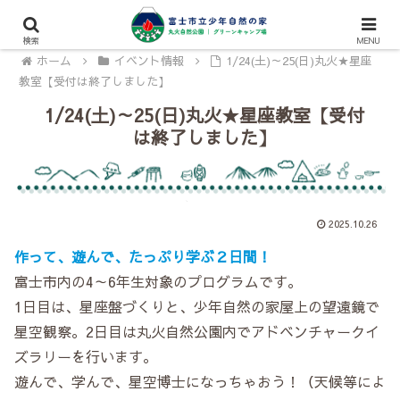
検索
MENU
ホーム
イベント情報
1/24(土)～25(日)丸火★星座
教室【受付は終了しました】
1/24(土)～25(日)丸火★星座教室【受付
は終了しました】
2025.10.26
作って、遊んで、たっぷり学ぶ２日間！
富士市内の4～6年生対象のプログラムです。
1日目は、星座盤づくりと、少年自然の家屋上の望遠鏡で
星空観察。2日目は丸火自然公園内でアドベンチャークイ
ズラリーを行います。
遊んで、学んで、星空博士になっちゃおう！（天候等によ