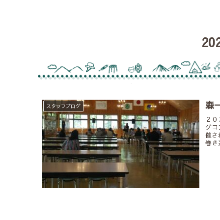
20
森
スタッフブログ
２０
グコ
催さ
巻き