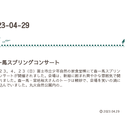
23-04-29
一馬スプリングコンサート
２３，４，２３（日）富士市立少年自然の家食堂棟にて森一馬スプリン
ンサートが開催されました。会場は、新緑に囲まれ爽やかな雰囲気で開
れました。森一馬・宮地裕太さんのトークは軽妙で、会場を笑いの渦に
込んでいました。丸火自然公園内の...
2023.04.29